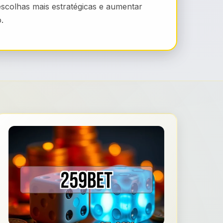
escolhas mais estratégicas e aumentar
.