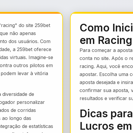
Como Inici
racing" do site 259bet
 que não apenas
em Racing
to dos usuários. Com
lidade, a 259bet oferece
Para começar a apostar
das virtuais. Imagine-se
conta no site. Após o r
ntra outros pilotos em
racing. Aqui, você enco
podem levar à vitória
apostar. Escolha uma co
aposta desejada e insir
confirmar sua aposta,
 diversidade de
resultados e verificar 
ogador personalizar
ados de corridas
Dicas par
 ao longo das
Lucros em
tegração de estatísticas