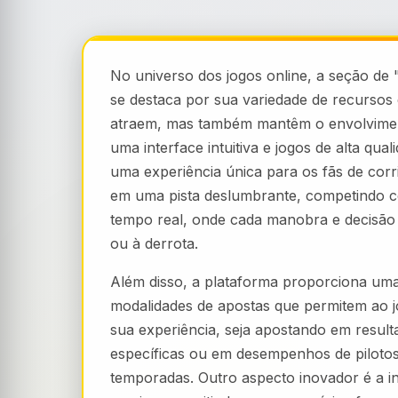
No universo dos jogos online, a seção de "
se destaca por sua variedade de recursos
atraem, mas também mantêm o envolvimen
uma interface intuitiva e jogos de alta qua
uma experiência única para os fãs de corri
em uma pista deslumbrante, competindo co
tempo real, onde cada manobra e decisão 
ou à derrota.
Além disso, a plataforma proporciona uma
modalidades de apostas que permitem ao j
sua experiência, seja apostando em result
específicas ou em desempenhos de pilotos
temporadas. Outro aspecto inovador é a in