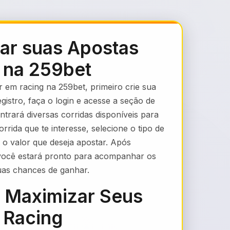
ar suas Apostas
 na 259bet
 em racing na 259bet, primeiro crie sua
egistro, faça o login e acesse a seção de
ntrará diversas corridas disponíveis para
rrida que te interesse, selecione o tipo de
a o valor que deseja apostar. Após
 você estará pronto para acompanhar os
suas chances de ganhar.
a Maximizar Seus
 Racing