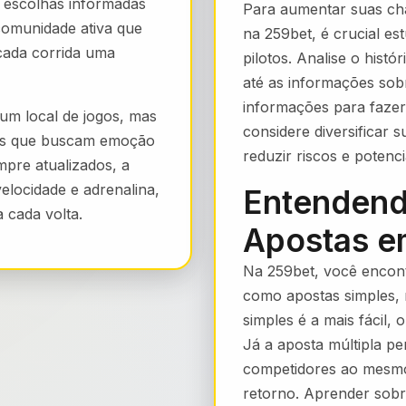
m escolhas informadas
Para aumentar suas ch
comunidade ativa que
na 259bet, é crucial est
 cada corrida uma
pilotos. Analise o hist
até as informações sobr
informações para fazer
um local de jogos, mas
considere diversificar 
tas que buscam emoção
reduzir riscos e potenc
mpre atualizados, a
elocidade e adrenalina,
Entendend
 cada volta.
Apostas e
Na 259bet, você encont
como apostas simples, 
simples é a mais fácil,
Já a aposta múltipla p
competidores ao mesmo
retorno. Aprender sobr