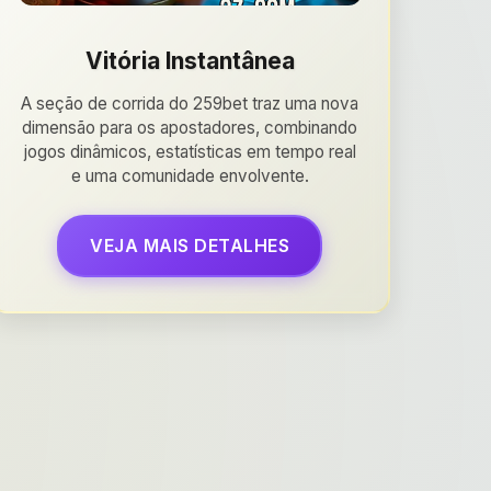
Vitória Instantânea
A seção de corrida do 259bet traz uma nova
dimensão para os apostadores, combinando
jogos dinâmicos, estatísticas em tempo real
e uma comunidade envolvente.
VEJA MAIS DETALHES