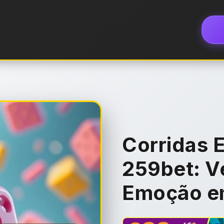
Corridas 
259bet: V
Emoção e