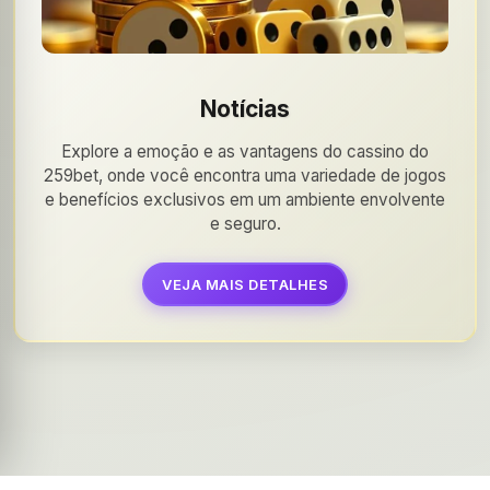
Notícias
Explore a emoção e as vantagens do cassino do
259bet, onde você encontra uma variedade de jogos
e benefícios exclusivos em um ambiente envolvente
e seguro.
VEJA MAIS DETALHES