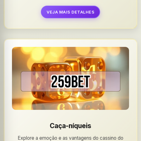
VEJA MAIS DETALHES
Caça-níqueis
Explore a emoção e as vantagens do cassino do