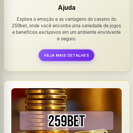
Ajuda
Explore a emoção e as vantagens do cassino do
259bet, onde você encontra uma variedade de jogos
e benefícios exclusivos em um ambiente envolvente
e seguro.
VEJA MAIS DETALHES