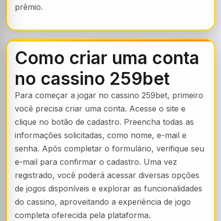
prêmio.
Como criar uma conta
no cassino 259bet
Para começar a jogar no cassino 259bet, primeiro
você precisa criar uma conta. Acesse o site e
clique no botão de cadastro. Preencha todas as
informações solicitadas, como nome, e-mail e
senha. Após completar o formulário, verifique seu
e-mail para confirmar o cadastro. Uma vez
registrado, você poderá acessar diversas opções
de jogos disponíveis e explorar as funcionalidades
do cassino, aproveitando a experiência de jogo
completa oferecida pela plataforma.