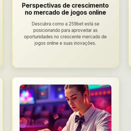
Perspectivas de crescimento
no mercado de jogos online
Descubra como a 259bet está se
posicionando para aproveitar as
oportunidades no crescente mercado de
jogos online e suas inovações.