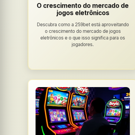
O crescimento do mercado de
jogos eletrônicos
Descubra como a 259bet está aproveitando
o crescimento do mercado de jogos
eletrônicos e o que isso significa para os
jogadores.