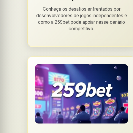
Conheça os desafios enfrentados por
desenvolvedores de jogos independentes e
como a 259bet pode apoiar nesse cenário
competitivo.