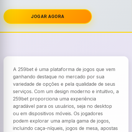
JOGAR AGORA
A 259bet é uma plataforma de jogos que vem
ganhando destaque no mercado por sua
variedade de opções e pela qualidade de seus
serviços. Com um design moderno e intuitivo, a
259bet proporciona uma experiência
agradável para os usuários, seja no desktop
ou em dispositivos móveis. Os jogadores
podem explorar uma ampla gama de jogos,
incluindo caça-níqueis, jogos de mesa, apostas