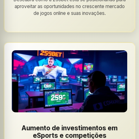
aproveitar as oportunidades no crescente mercado
de jogos online e suas inovações.
Aumento de investimentos em
eSports e competições