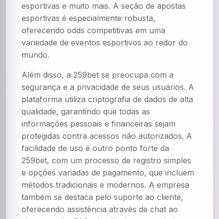
esportivas e muito mais. A seção de apostas
esportivas é especialmente robusta,
oferecendo odds competitivas em uma
variedade de eventos esportivos ao redor do
mundo.
Além disso, a 259bet se preocupa com a
segurança e a privacidade de seus usuários. A
plataforma utiliza criptografia de dados de alta
qualidade, garantindo que todas as
informações pessoais e financeiras sejam
protegidas contra acessos não autorizados. A
facilidade de uso é outro ponto forte da
259bet, com um processo de registro simples
e opções variadas de pagamento, que incluem
métodos tradicionais e modernos. A empresa
também se destaca pelo suporte ao cliente,
oferecendo assistência através de chat ao