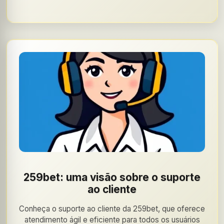
259bet: uma visão sobre o suporte
ao cliente
Conheça o suporte ao cliente da 259bet, que oferece
atendimento ágil e eficiente para todos os usuários