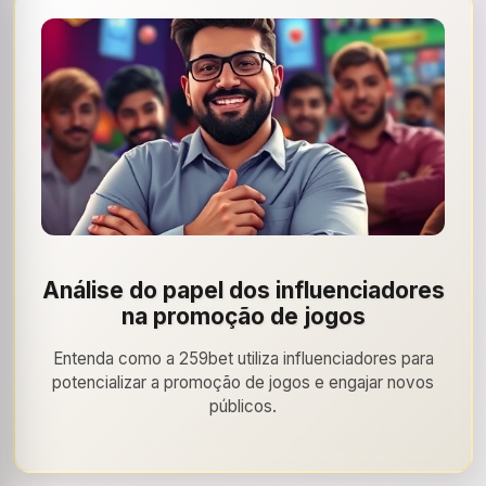
Análise do papel dos influenciadores
na promoção de jogos
Entenda como a 259bet utiliza influenciadores para
potencializar a promoção de jogos e engajar novos
públicos.